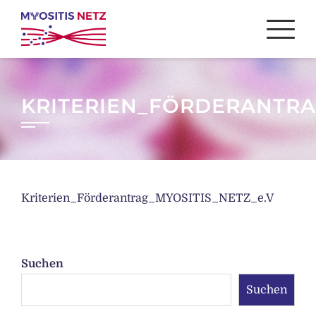
Skip
to
content
KRITERIEN_FÖRDERANTRA
Kriterien_Förderantrag_MYOSITIS_NETZ_e.V
Suchen
Suchen