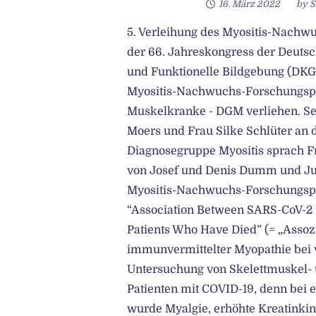
16. März 2022
by
S
5. Verleihung des Myositis-Nach
der 66. Jahreskongress der Deutsc
und Funktionelle Bildgebung (DKG
Myositis-Nachwuchs-Forschungspre
Muskelkranke - DGM verliehen. Se
Moers und Frau Silke Schlüter an de
Diagnosegruppe Myositis sprach Fr
von Josef und Denis Dumm und Jutt
Myositis-Nachwuchs-Forschungspr
“Association Between SARS-CoV-2
Patients Who Have Died” (= „Asso
immunvermittelter Myopathie bei v
Untersuchung von Skelettmuskel-
Patienten mit COVID-19, denn bei 
wurde Myalgie, erhöhte Kreatink