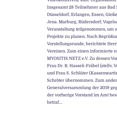
Videokonferenz statt. Organisation
Insgesamt 28 Teilnehmer aus Bad S
Düsseldorf, Erlangen, Essen, Gieß
Jena. Marburg, Rüdersdorf, Vogel
Veranstaltung teilgenommen, um s
Projekte zu planen. Nach Begrüßung
Vorstellungsrunde, berichtete Herr
Vereinen. Zum einen informierte 
MYOSITIS NETZ e.V. Zu dessen Vors
Frau Dr. R. Hasseli-Fräbel (stellv. 
und Frau S. Schlüter (Kassenwartin
Schröter übernommen. Zum anderen
Generalversammlung der 2019 gegrü
der vorherige Vorstand im Amt bes
betraf...