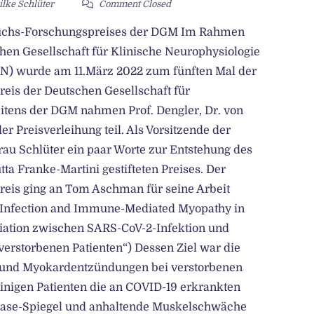
ilke Schlüter
Comment Closed
wuchs-Forschungspreises der DGM Im Rahmen
hen Gesellschaft für Klinische Neurophysiologie
N) wurde am 11.März 2022 zum fünften Mal der
is der Deutschen Gesellschaft für
itens der DGM nahmen Prof. Dengler, Dr. von
r Preisverleihung teil. Als Vorsitzende der
au Schlüter ein paar Worte zur Entstehung des
a Franke-Martini gestifteten Preises. Der
eis ging an Tom Aschman für seine Arbeit
 Infection and Immune-Mediated Myopathy in
ziation zwischen SARS-CoV-2-Infektion und
erstorbenen Patienten“) Dessen Ziel war die
 und Myokardentzündungen bei verstorbenen
einigen Patienten die an COVID-19 erkrankten
inase-Spiegel und anhaltende Muskelschwäche