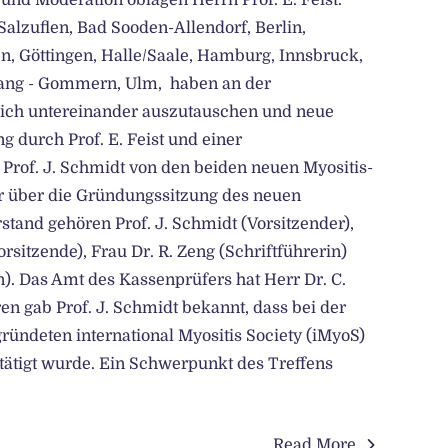
 und Moderation oblagen Herrn Prof. E. Feist.
alzuflen, Bad Sooden-Allendorf, Berlin,
en, Göttingen, Halle/Saale, Hamburg, Innsbruck,
sang - Gommern, Ulm, haben an der
ich untereinander auszutauschen und neue
 durch Prof. E. Feist und einer
 Prof. J. Schmidt von den beiden neuen Myositis-
er über die Gründungssitzung des neuen
tand gehören Prof. J. Schmidt (Vorsitzender),
Vorsitzende), Frau Dr. R. Zeng (Schriftführerin)
). Das Amt des Kassenprüfers hat Herr Dr. C.
 gab Prof. J. Schmidt bekannt, dass bei der
ndeten international Myositis Society (iMyoS)
tätigt wurde. Ein Schwerpunkt des Treffens
Read More