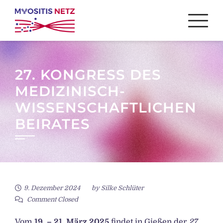
Skip
to
content
27. KONGRESS DES
MEDIZINISCH-
WISSENSCHAFTLICHEN
BEIRATES
9. Dezember 2024
by
Silke Schlüter
Comment Closed
Vom
19. – 21. März 2025
findet in Gießen der
27.