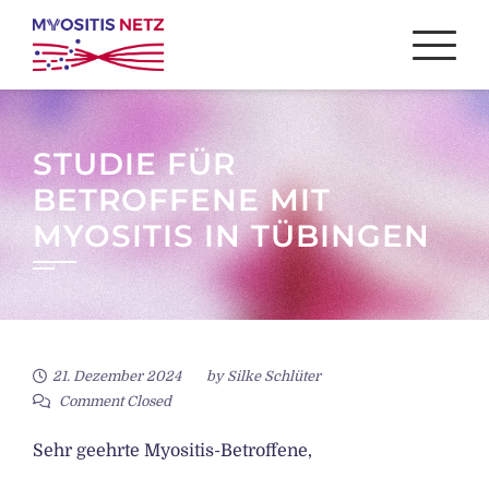
Skip
to
content
STUDIE FÜR
BETROFFENE MIT
MYOSITIS IN TÜBINGEN
21. Dezember 2024
by
Silke Schlüter
Comment Closed
Sehr geehrte Myositis-Betroffene,