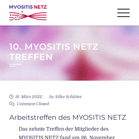
Skip
to
content
10. MYOSITIS NETZ
TREFFEN
16. März 2022
by
Silke Schlüter
Comment Closed
Arbeitstreffen des MYOSITIS NETZ
Das zehnte Treffen der Mitglieder des
MYOSITIS NETZ fand am 26. November