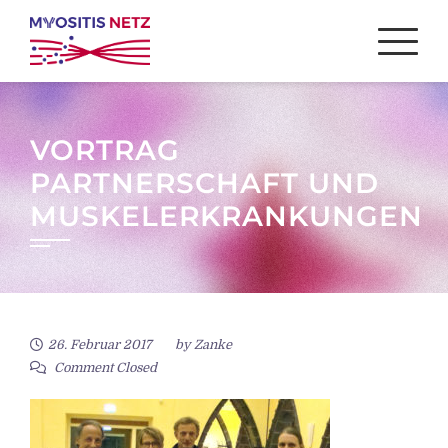
Skip
to
content
VORTRAG
PARTNERSCHAFT UND
MUSKELERKRANKUNGEN
26. Februar 2017
by
Zanke
Comment Closed