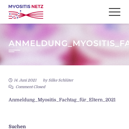
Skip
to
content
ANMELDUNG_MYOSITIS_FA
14. Juni 2021
by
Silke Schlüter
Comment Closed
Anmeldung_Myositis_Fachtag_für_Eltern_2021
Suchen