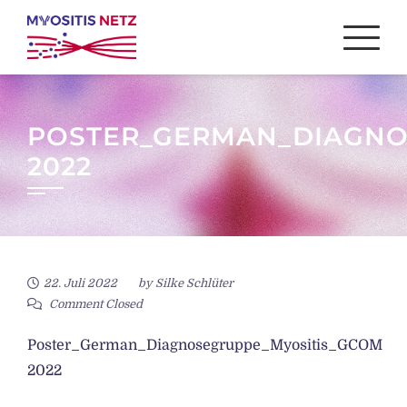
Skip
to
content
POSTER_GERMAN_DIAGNO
2022
22. Juli 2022
by
Silke Schlüter
Comment Closed
Poster_German_Diagnosegruppe_Myositis_GCOM
2022