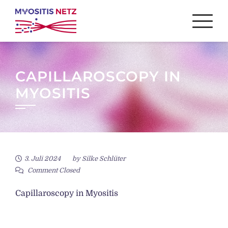
Skip
to
content
CAPILLAROSCOPY IN
MYOSITIS
3. Juli 2024
by
Silke Schlüter
Comment Closed
Capillaroscopy in Myositis