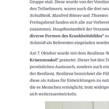
Gruppe statt. Diese wurde von der Vorsitz
den Teilnehmern, waren auch die drei ne
Schultheiß, Manfred Römer
und
Thorsten 
Freitagabend fanden sich alle zur Vorb
zusammen. Hauptbestandteil der Veranst
diverse Formen des Krankheitsbildes“
zu
Schmidt
als Referenten eingeladen worden
Am 7. Oktober wurde mit dem Resilienz
Krisenmuskel“
gestartet. Dieser bot den 
persönlichen Austausch, sondern auch ein
der Resilienz. Resilienz bezeichnet die F
diese als Anlass für Entwicklungen zu nut
die es Menschen ermöglicht, trotz widri
sich weiterzuentwickeln.