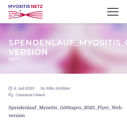
Skip
to
content
SPENDENLAUF_MYOSITIS_
VERSION
6. Juli 2023
by
Silke Schlüter
Comment Closed
Spendenlauf_Myositis_Göttingen_2023_Flyer_Web-
version