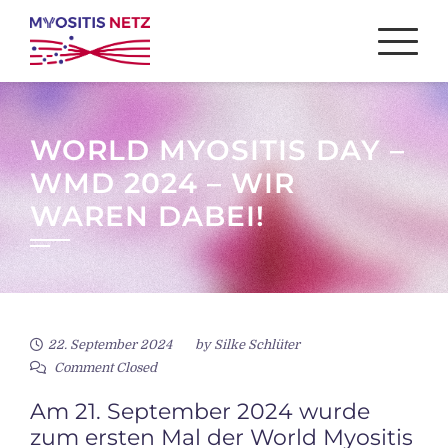
Skip
to
content
WORLD MYOSITIS DAY –
WMD 2024 – WIR
WAREN DABEI!
22. September 2024
by
Silke Schlüter
Comment Closed
Am 21. September 2024 wurde
zum ersten Mal der World Myositis