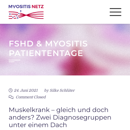
Skip
to
content
FSHD & MYOSITIS
PATIENTENTAGE
24. Juni 2021
by
Silke Schlüter
Comment Closed
Muskelkrank – gleich und doch
anders? Zwei Diagnosegruppen
unter einem Dach