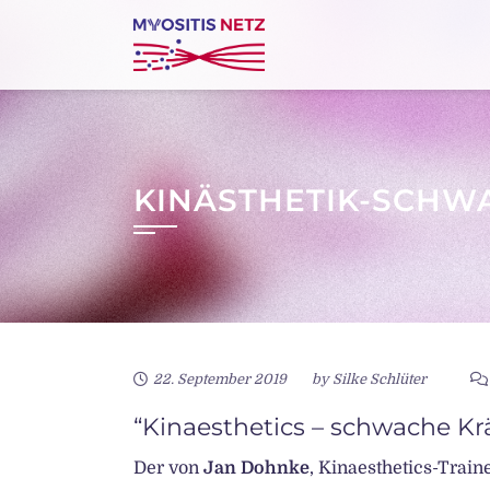
Skip
to
content
KINÄSTHETIK-SCHWA
22. September 2019
by
Silke Schlüter
“Kinaesthetics – schwache Kräf
Der von
Jan Dohnke
, Kinaesthetics-Trai